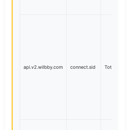
api.v2.wilbby.com
connect.sid
Totduna