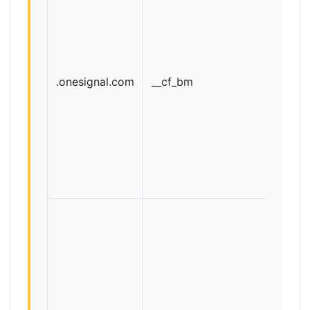
.onesignal.com
__cf_bm