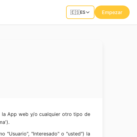
🇪🇸
Empezar
ES
 la App web y/o cualquier otro tipo de
a').
o "Usuario", "Interesado" o "usted") la