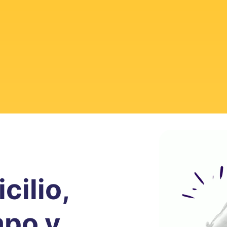
cilio,
mpo y