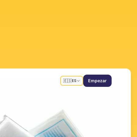
🇪🇸
Empezar
ES